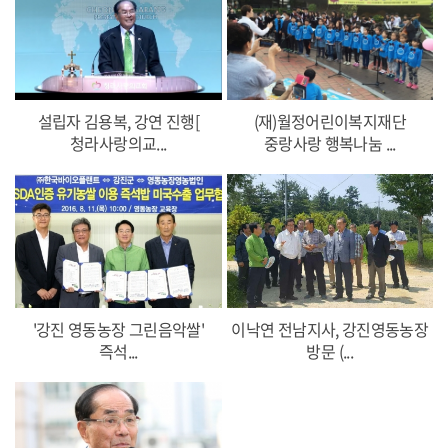
설립자 김용복, 강연 진행[
(재)월정어린이복지재단
청라사랑의교...
중랑사랑 행복나눔 ...
'강진 영동농장 그린음악쌀'
이낙연 전남지사, 강진영동농장
즉석...
방문 (...