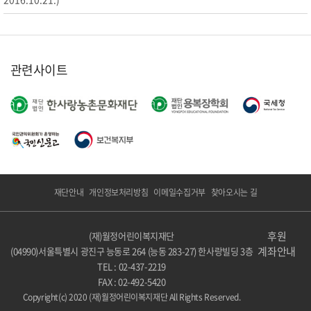
관련사이트
재단안내
개인정보처리방침
이메일수집거부
찾아오시는 길
후원
(재)월정어린이복지재단
계좌안내
(04990)서울특별시 광진구 능동로 264 (능동 283-27) 한사랑빌딩 3층
TEL : 02-437-2219
FAX : 02-492-5420
Copyright(c) 2020 (재)월정어린이복지재단 All Rights Reserved.